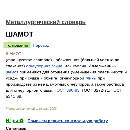
Металлургический словарь
ШАМОТ
Толкование
Перевод
ШАМОТ
(французское chamotte) - обожженная (большей частью до
спекания)
огнеупорная глина
, или каолин. Измельченный
шамот
применяют для отощения (уменьшения пластичности и
усадки при сушке и обжиге) огнеупорной
глины
при
производстве из нее шамотных огнеупоров, а также раствора
для огнеупорной кладки.
ГОСТ 390-83
, ГОСТ 3272-71, ГОСТ
5341-69.
Металлургический словарь
.
2003
.
Игры ⚽
Поможем решить контрольную работу
Синонимы
: