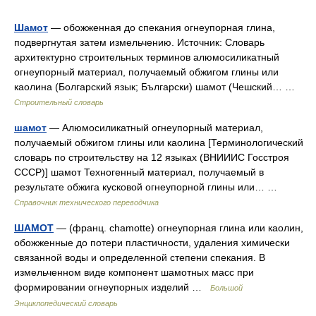
Шамот
— обожженная до спекания огнеупорная глина,
подвергнутая затем измельчению. Источник: Словарь
архитектурно строительных терминов алюмосиликатный
огнеупорный материал, получаемый обжигом глины или
каолина (Болгарский язык; Български) шамот (Чешский… …
Строительный словарь
шамот
— Алюмосиликатный огнеупорный материал,
получаемый обжигом глины или каолина [Терминологический
словарь по строительству на 12 языках (ВНИИИС Госстроя
СССР)] шамот Техногенный материал, получаемый в
результате обжига кусковой огнеупорной глины или… …
Справочник технического переводчика
ШАМОТ
— (франц. chamotte) огнеупорная глина или каолин,
обожженные до потери пластичности, удаления химически
связанной воды и определенной степени спекания. В
измельченном виде компонент шамотных масс при
формировании огнеупорных изделий …
Большой
Энциклопедический словарь