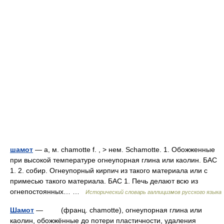
шамот
— а, м. chamotte f. , > нем. Schamotte. 1. Обожженные
при высокой температуре огнеупорная глина или каолин. БАС
1. 2. собир. Огнеупорный кирпич из такого материала или с
примесью такого материала. БАС 1. Печь делают всю из
огнепостоянных… …
Исторический словарь галлицизмов русского языка
Шамот
— (франц. chamotte), огнеупорная глина или
каолин, обожжённые до потери пластичности, удаления