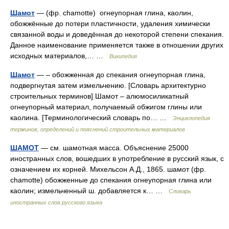
Шамот
— (фр. chamotte) огнеупорная глина, каолин,
обожжённые до потери пластичности, удаления химически
связанной воды и доведённая до некоторой степени спекания.
Данное наименование применяется также в отношении других
исходных материалов,… …
Википедия
Шамот
— – обожженная до спекания огнеупорная глина,
подвергнутая затем измельчению. [Словарь архитектурно
строительных терминов] Шамот – алюмосиликатный
огнеупорный материал, получаемый обжигом глины или
каолина. [Терминологический словарь по… …
Энциклопедия
терминов, определений и пояснений строительных материалов
ШАМОТ
— см. шамотная масса. Объяснение 25000
иностранных слов, вошедших в употребление в русский язык, с
означением их корней. Михельсон А.Д., 1865. шамот (фр.
chamotte) обожженные до спекания огнеупорная глина или
каолин; измельченный ш. добавляется к… …
Словарь
иностранных слов русского языка